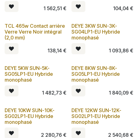
1 562,51
€
104,04
€
TCL 465w Contact arrière
DEYE 3KW SUN-3K-
Verre Verre Noir intégral
SG04LP1-EU Hybride
(2,0 mm)
monophasé
138,14
€
1 093,86
€
DEYE 5KW SUN-5K-
DEYE 8KW SUN-8K-
SG05LP1-EU Hybride
SG05LP1-EU Hybride
monophasé
monophasé
1 482,73
€
1 840,09
€
DEYE 10KW SUN-10K-
DEYE 12KW SUN-12K-
SG02LP1-EU Hybride
SG02LP1-EU Hybride
monophasé
monophasé
2 280,76
€
2 540,68
€