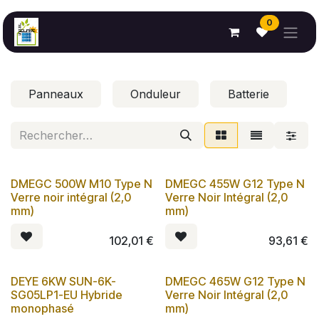
Se rendre au contenu
0
Panneaux
Onduleur
Batterie
DMEGC 500W M10 Type N
DMEGC 455W G12 Type N
Verre noir intégral (2,0
Verre Noir Intégral (2,0
mm)
mm)
102,01
€
93,61
€
DEYE 6KW SUN-6K-
DMEGC 465W G12 Type N
SG05LP1-EU Hybride
Verre Noir Intégral (2,0
monophasé
mm)