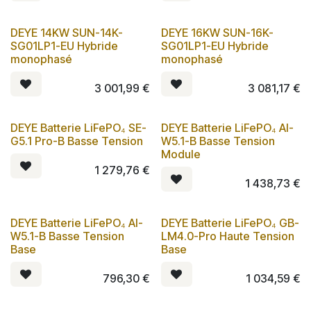
DEYE 14KW SUN-14K-
DEYE 16KW SUN-16K-
SG01LP1-EU Hybride
SG01LP1-EU Hybride
monophasé
monophasé
3 001,99
€
3 081,17
€
DEYE Batterie LiFePO₄ SE-
DEYE Batterie LiFePO₄ AI-
G5.1 Pro-B Basse Tension
W5.1-B Basse Tension
Module
1 279,76
€
1 438,73
€
DEYE Batterie LiFePO₄ AI-
DEYE Batterie LiFePO₄ GB-
W5.1-B Basse Tension
LM4.0-Pro Haute Tension
Base
Base
796,30
€
1 034,59
€